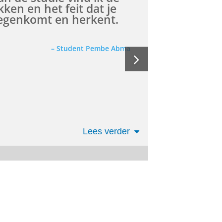
kken en het feit dat je
in de advocatuur, bij de
tegenkomt en herkent.
hten/ds
nderzoek
dat wij hebben verricht
– Student Pembe Abma
pleiding
tember 2027
 ongeveer 12 college-uren. De
Lees verder
sche vakken en het afleggen van
jfelde op dat moment nog tussen
van die studies te hebben
 -
g student Rechten' gevolgd en