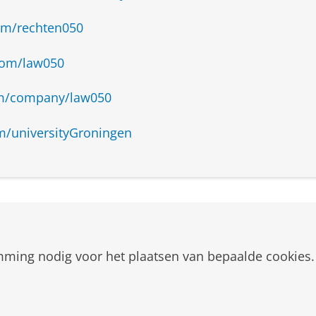
n te spreken over de studie en bezoek Open Dagen! 
 beeldvorming over de studie.
om/rechten050
com/law050
om/company/law050
m/universityGroningen
mming nodig voor het plaatsen van bepaalde cookies.