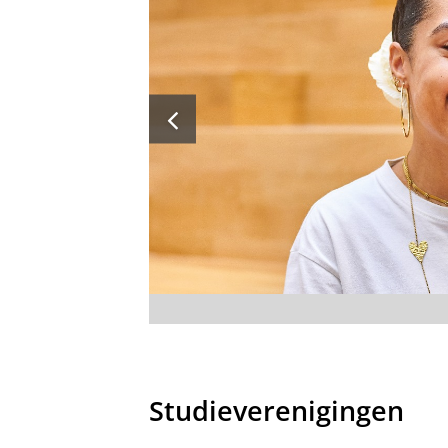
Aanmeldingsproced
Burgerlijk Recht 1 (10 EC)
meerderheid van de afgestudeerde
overheid, in de rechtspraak/OM 
Kijk voor een volledig overzich
Juridische Onderzoeksvaardigh
Strafrecht 1 (10 EC)
Wil je meer weten over jouw ka
Inschrijvingsdeadlin
naar het werkveld van afgestude
Studielast
Type student
Gemiddeld 12 uur college en zel
Nederlandse studenten
Potentiële beroepen
Kandidaat-notaris
In een normale collegeperiode (t
rest van de tijd is gereserveerd
Belastingadviseur of fiscaal j
het tentamen. Een aantal hoorco
Juridisch adviseur
Notaris
Curriculum
Een kennis van mij is notaris, 
Advocaat, rechter of officier v
meerdere studies en rechten w
Kijk voor het volledige studiep
Jurist bij het Openbaar Minis
Studieverenigingen
bijgewoond, had ik een voorkeu
https://ocasys.rug.nl/(...)/pro
dat was voor mij de doorslagge