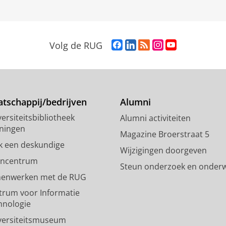
F
L
R
I
Y
Volg de RUG
a
i
S
n
o
c
n
S
s
u
e
k
-
t
T
b
e
f
a
u
o
d
e
g
b
tschappij/bedrijven
Alumni
o
I
e
r
e
ersiteitsbibliotheek
Alumni activiteiten
k
n
d
a
-
ningen
p
-
R
m
k
Magazine Broerstraat 5
a
p
i
-
a
k een deskundige
Wijzigingen doorgeven
g
a
j
a
n
encentrum
Steun onderzoek en onderw
i
g
k
c
a
enwerken met de RUG
n
i
s
c
a
a
n
u
o
l
trum voor Informatie
R
a
n
u
R
hnologie
i
R
i
n
i
versiteitsmuseum
j
i
v
t
j