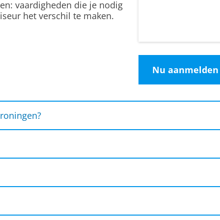
ken: vaardigheden die je nodig
iseur het verschil te maken.
Nu aanmelden
roningen?
oor het notariaat, maar ook geschikt als basis voor f
vastgoed of het OM
(togaberoepen alleen toegankelijk 
ek:
Studenten worden actief betrokken bij onderzoek b
 opzet, betrokken medewerkers en veel interactie me
leiding in diverse onderdelen van het recht, zoals priva
ht voor rechtsgeschiedenis en rechtswetenschappelij