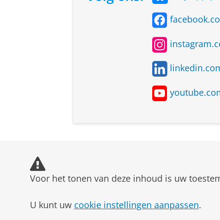
→
Tip
:
Probeer rechtenstudente
ook erg waardevol zijn voor de
facebook.c
instagram.
linkedin.c
youtube.co
Voor het tonen van deze inhoud is uw toeste
U kunt uw
cookie instellingen aanpassen
.