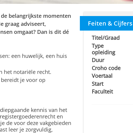
op de belangrijkste momenten
Feiten & Cijfers
ie graag adviseert,
sen omgaat? Dan is dit dé
Titel/Graad
Type
opleiding
ssen: een huwelijk, een huis
Duur
Croho code
n het notariële recht.
Voertaal
 bereidt je voor op
Start
Faculteit
e diepgaande kennis van het
, registergoederenrecht en
 je de voor deze vakgebieden
st leer je zorgvuldig,