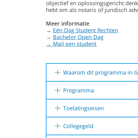
objectief en oplossingsgericht den
hebt om als notaris of juridisch adv
Meer informatie
→
Eén Dag Student Rechten
→
Bachelor Open Dag
→
Mail een student
Waarom dit programma in G
✓
Breed inzetbaar:
Niet alleen v
Programma
rechterlijke macht,
bankwereld, 
✓
Actief meedoen aan onderzo
1e jaar
2e jaar
3e jaar
Toelatingseisen
Recht.
Nederlands diploma
✓
Persoonlijk onderwijs:
Kleine
Collegegeld
In het eerste jaar krijg je een in
bestuursrecht. Ook is er aandac