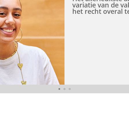
ure
variatie van de va
n werkt in het notariaat, terwijl een kleiner aantal 
het recht overal 
of in belastingadvies terechtkomt.
t van de toelatingsprocedure op
http://www.rug.nl/rec
eden 1 (5 EC)
nsen op de arbeidsmarkt? Lees dan verder over het
o
es
erde studenten (alumni) aan onze faculteit.
Deadline
Start o
fstudie per week
01 mei 2027
01 sep
wee vakken die tegelijkertijd worden gevolgd) zijn er
 voor zelfstudie, het maken van opdrachten bij prakti
urist
lleges zijn online beschikbaar.
zij vertelde wat over haar werk en haar studie. Ik twi
an justitie (alleen met civiel effect)
erd toen ook in de mix gegooid. Na alle Open Dagen 
rogramma in de online onderwijs catalogus van de RUG
terie
r voor rechten. Ik heb toen met een vriendin 'Eén da
gramme/50700-not
vende factor bij mijn studiekeuze.