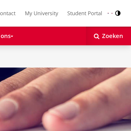
ontact
My University
Student Portal
Contr
Nederlands
English
 ons
Zoeken