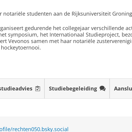
 notariële studenten aan de Rijksuniversiteit Gronin
studiekeuze moest maken, was corona volop aan de gan
arom heel veel online Open Dgen bijgewoond en van d
ogramma)
ken. Ik had al enige voorkeur voor Rechtsgeleerdheid
ganiseert gedurende het collegejaar verschillende ac
b ik toen ook gevraagd om mij wat meer over de studie
eleerdheid
(track)
het symposium, het Internationaal Studieproject, be
Rechten' wel fysiek doorging. Op die dag kreeg ik een
ert Vevonos samen met haar notariële zustervereniging
n hockeytoernooi.
tenland
et allerleukste aan de studie vind ik de variatie van de
s aanbevolen
nt. Het is ook erg breed, dus je kunt na de studie all
 anderhalf jaar actief lid bij de JFV Groningen. Daarna
urslid bij de Kinder- en Jongerenrechtswinkel Noord-
studieadvies
Studiebegeleiding
Aanslu
ek heb en vooral aan zelfstudie moet doen, is dit v
van de Rijksuniversiteit Groningen heeft met meer dan
 om deze activiteiten heen plannen.
k klaar ben met mijn bachelor eerst graag lekker cliché
k eerst de Master Notarieel Recht gaan volgen en daa
ofile/rechten050.bsky.social