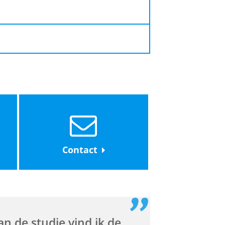
baarheid van docenten en
1. Samen vormen deze vakken de
Vorm
nschalige werkgroepen om
voltijd
t ben je meester in de rechten.
ting tot de beroepsopleiding (in
rzoekers zijn actief betrokken
sschap staat dus open, maar je
Semesters
ens je studie niet alleen de
e namelijk ook de zogenoemde
enbaar Ministerie.
1a
1b
2a
2b
talogus >
che Dienstverlening óf een
ct behaalt. Wil je notaris
nkingen)
iaat voltooien. Maar ook buiten
Contact
 de registergoedpraktijk, het
rsiteit.
t of het Openbaar Ministerie.
n en publicaties.
t bindend.
 baan als jurist. De
an de studie vind ik de