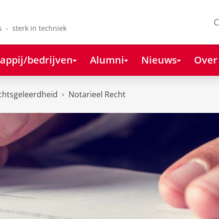
C
s - sterk in techniek
appij/bedrijven
Alumni
Nieuws
Over
chtsgeleerdheid
Notarieel Recht