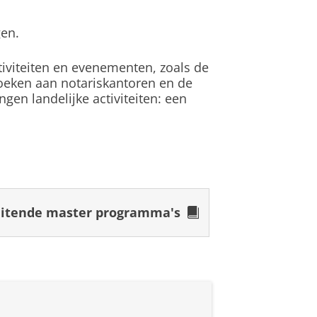
gen.
g. Hierdoor kon ik niet naar
e studies die mij interessant
. Ik kende een paar mensen die
tiviteiten en evenementen, zoals de
 te vertellen. Verder had ik
zoeken aan notariskantoren en de
 beter beeld bij de vakken van
en landelijke activiteiten: een
 vakken en het feit dat je het
e kanten op.
ast ben ik nu sinds een halfjaar
Nederland. Omdat ik vaak niet
itende master programma's
oor mij goed te combineren.
 50 universiteiten wereldwijd
 gaan reizen, voordat ik begin
rna misschien de Master