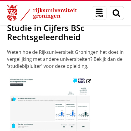
Skip
Skip
Onderwijs
Bacheloropleidingen
Rechtsgeleerdheid
Menu
Zoek
to
to
en
Content
Navigation
zoeken
Studie in Cijfers BSc
Rechtsgeleerdheid
Weten hoe de Rijksuniversiteit Groningen het doet in
vergelijking met andere universiteiten? Bekijk dan de
'studiebijsluiter' voor deze opleiding.