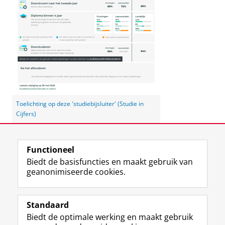
Toelichting op deze 'studiebijsluiter' (Studie in
Cijfers)
Laatst gewijzigd:
03 juni 2026 14:37
Functioneel
Biedt de basisfuncties en maakt gebruik van
geanonimiseerde cookies.
F
L
R
I
Y
Volg de RUG
a
i
S
n
o
Standaard
c
n
S
s
u
Biedt de optimale werking en maakt gebruik
e
k
-
t
T
Studiekiezers