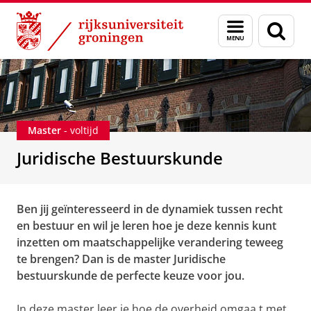
Skip
Skip
Onderwijs
Juridische Bestuurskunde
Menu
Zoek
to
to
en
Content
Navigation
zoeken
Master
- voltijd
Juridische Bestuurskunde
Ben jij geïnteresseerd in de dynamiek tussen recht
en bestuur en wil je leren hoe je deze kennis kunt
inzetten om maatschappelijke verandering teweeg
te brengen? Dan is de master Juridische
bestuurskunde de perfecte keuze voor jou.
In deze master leer je hoe de overheid omgaa
t met