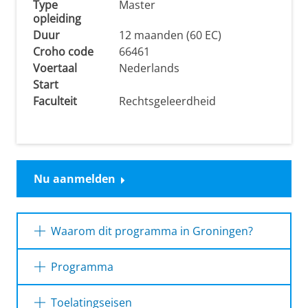
Type
Master
opleiding
Duur
12 maanden (60 EC)
Croho code
66461
Voertaal
Nederlands
Start
Faculteit
Rechtsgeleerdheid
Nu aanmelden
Waarom dit programma in Groningen?
Kies voor Groningen en combineer juridische
Programma
diepgang met bestuurskundige vaardigheden,
in een stad die je uitdaagt en inspireert:
1e jaar
Toelatingseisen