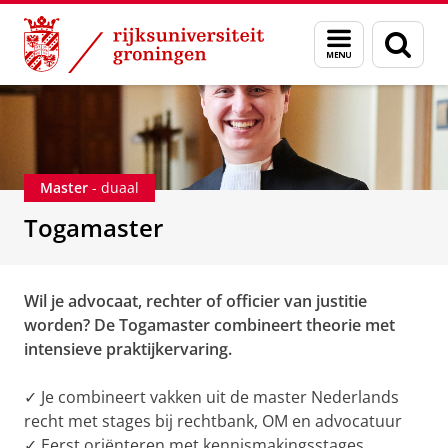
Skip
Skip
Onderwijs
Togamaster (duaal)
Menu
Zoek
to
to
en
Content
Navigation
zoeken
Master
- duaal
Togamaster
Wil je advocaat, rechter of officier van justitie
worden? De Togamaster combineert theorie met
intensieve praktijkervaring.
✓ Je combineert vakken uit de master Nederlands
recht met stages bij rechtbank, OM en advocatuur
✓ Eerst oriënteren met kennismakingsstages,