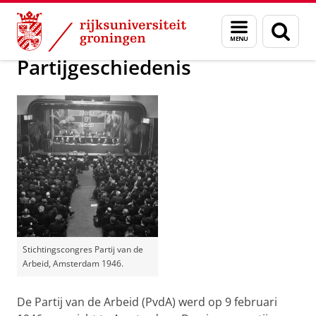
Skip
Skip
Onderzoek
Geschiedenis
Menu
Zoek
to
to
en
Content
Navigation
zoeken
Partijgeschiedenis
Stichtingscongres Partij van de
Arbeid, Amsterdam 1946.
De Partij van de Arbeid (PvdA) werd op 9 februari