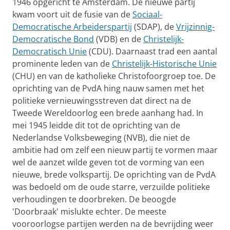
1946 opgericht te Amsterdam. De nieuwe partij
kwam voort uit de fusie van de
Sociaal-
Democratische Arbeiderspartij
(SDAP), de
Vrijzinnig-
Democratische Bond
(VDB) en de
Christelijk-
Democratisch Unie
(CDU). Daarnaast trad een aantal
prominente leden van de
Christelijk-Historische Unie
(CHU) en van de katholieke Christofoorgroep toe. De
oprichting van de PvdA hing nauw samen met het
politieke vernieuwingsstreven dat direct na de
Tweede Wereldoorlog een brede aanhang had. In
mei 1945 leidde dit tot de oprichting van de
Nederlandse Volksbeweging (NVB), die niet de
ambitie had om zelf een nieuw partij te vormen maar
wel de aanzet wilde geven tot de vorming van een
nieuwe, brede volkspartij. De oprichting van de PvdA
was bedoeld om de oude starre, verzuilde politieke
verhoudingen te doorbreken. De beoogde
'Doorbraak' mislukte echter. De meeste
vooroorlogse partijen werden na de bevrijding weer