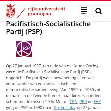
Skip
Skip
Pacifistisch-Socialistische Partij (PSP)
Menu
Zoek
to
to
en
Content
Navigation
zoeken
Pacifistisch-Socialistische
Partij (PSP)
Op 27 januari 1957, ten tijde van de Koude Oorlog,
werd de Pacifistisch-Socialistische Partij (PSP)
opgericht. De partij wees bewapening af en was
voorstander van een socialistische en
democratische samenleving. Van 1959 tot 1989 zat
de partij in de Tweede Kamer; haar kiezers-aandeel
schommelde tussen 1-3%. Met de
CPN
,
PPR
en
EVP
ging de PSP in 1990 op in
GroenLinks
; op 27 januari