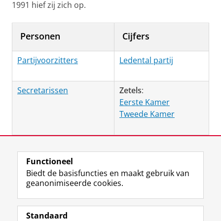
1991 hief zij zich op.
Personen
Cijfers
Partijvoorzitters
Ledental partij
Secretarissen
Zetels
:
Eerste Kamer
Tweede Kamer
Laatst gewijzigd:
30 april 2026 16:42
Functioneel
Biedt de basisfuncties en maakt gebruik van
geanonimiseerde cookies.
F
L
R
I
Y
Volg de RUG
a
i
S
n
o
Standaard
c
n
S
s
u