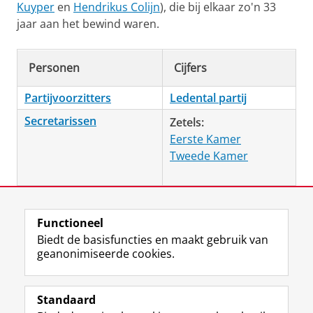
Kuyper
en
Hendrikus Colijn
), die bij elkaar zo'n 33
jaar aan het bewind waren.
Personen
Cijfers
Partijvoorzitters
Ledental partij
Secretarissen
Zetels:
Eerste Kamer
Tweede Kamer
Laatst gewijzigd:
10 februari 2026 09:21
Functioneel
Biedt de basisfuncties en maakt gebruik van
geanonimiseerde cookies.
F
L
R
I
Y
Volg de RUG
a
i
S
n
o
Standaard
c
n
S
s
u