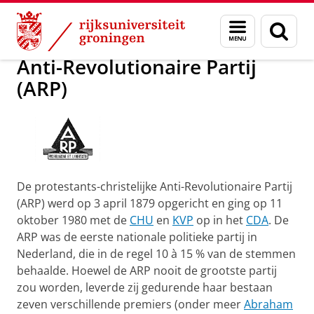
Skip
Skip
Onderzoek
Anti-Revolutionaire Partij (ARP)
Menu
Zoek
to
to
en
Content
Navigation
zoeken
Anti-Revolutionaire Partij
(ARP)
De protestants-christelijke Anti-Revolutionaire Partij
(ARP) werd op 3 april 1879 opgericht en ging op 11
oktober 1980 met de
CHU
en
KVP
op in het
CDA
. De
ARP was de eerste nationale politieke partij in
Nederland, die in de regel 10 à 15 % van de stemmen
behaalde. Hoewel de ARP nooit de grootste partij
zou worden, leverde zij gedurende haar bestaan
zeven verschillende premiers (onder meer
Abraham