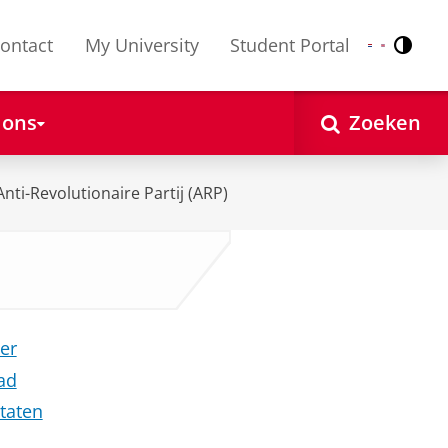
ontact
My University
Student Portal
Contr
Nederlands
English
 ons
Zoeken
Anti-Revolutionaire Partij (ARP)
er
ad
Staten