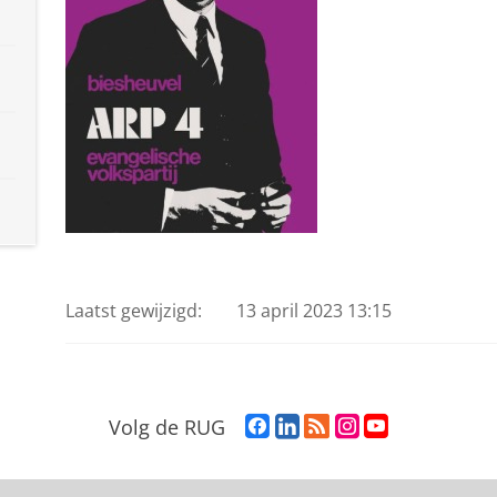
Laatst gewijzigd:
13 april 2023 13:15
F
L
R
I
Y
Volg de RUG
a
i
S
n
o
c
n
S
s
u