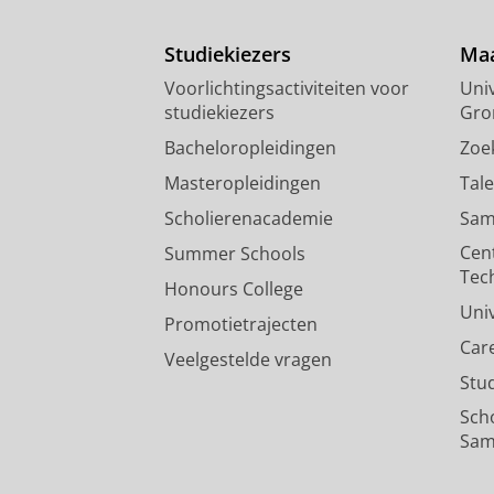
Studiekiezers
Maa
Voorlichtingsactiviteiten voor
Univ
studiekiezers
Gro
Bacheloropleidingen
Zoe
Masteropleidingen
Tal
Scholierenacademie
Sam
Cen
Summer Schools
Tec
Honours College
Uni
Promotietrajecten
Car
Veelgestelde vragen
Stu
Sch
Sam