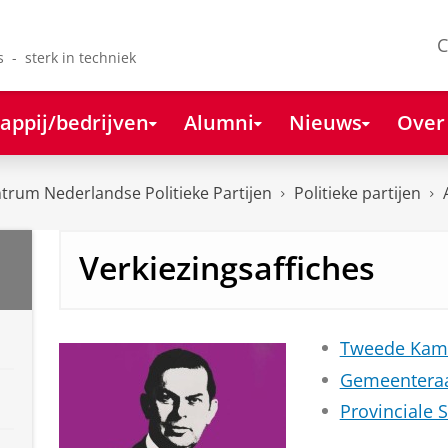
C
s - sterk in techniek
appij/bedrijven
Alumni
Nieuws
Over
rum Nederlandse Politieke Partijen
Politieke partijen
Verkiezingsaffiches
Tweede Kam
Gemeentera
Provinciale 