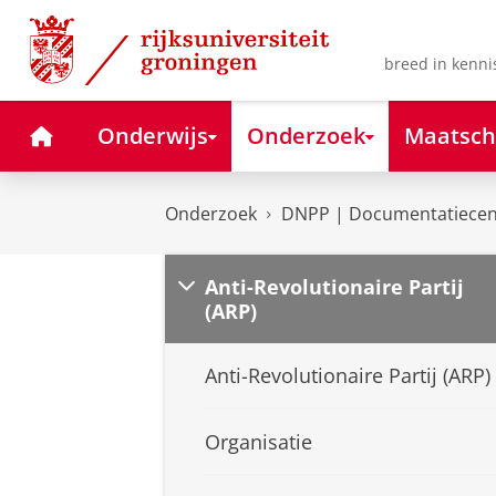
Skip
Skip
to
to
Content
Navigation
breed in kenni
Home
Onderwijs
Onderzoek
Maatsch
Onderzoek
DNPP | Documentatiecent
Anti-Revolutionaire Partij
(ARP)
Anti-Revolutionaire Partij (ARP)
Organisatie