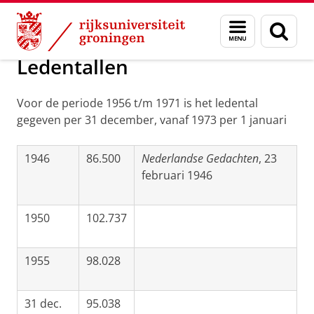
Skip
Skip
Onderzoek
Geschiedenis
Menu
Zoek
to
to
en
Content
Navigation
zoeken
Ledentallen
Voor de periode 1956 t/m 1971 is het ledental
gegeven per 31 december, vanaf 1973 per 1 januari
1946
86.500
Nederlandse Gedachten
, 23
februari 1946
1950
102.737
1955
98.028
31 dec.
95.038