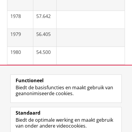
1978
57.642
1979
56.405
1980
54.500
Laatst gewijzigd:
12 april 2023 12:00
Functioneel
Biedt de basisfuncties en maakt gebruik van
geanonimiseerde cookies.
F
L
R
I
Y
Volg de RUG
a
i
S
n
o
Standaard
c
n
S
s
u
Biedt de optimale werking en maakt gebruik
e
k
-
t
T
Studiekiezers
van onder andere videocookies.
b
e
f
a
u