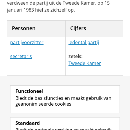
verdween de partij uit de Tweede Kamer, op 15
januari 1983 hief ze zichzelf op.
Personen
Cijfers
partijvoorzitter
ledental partij
secretaris
zetels:
Tweede Kamer
Laatst gewijzigd:
23 juni 2026 11:18
Functioneel
Biedt de basisfuncties en maakt gebruik van
geanonimiseerde cookies.
F
L
R
I
Y
Volg de RUG
a
i
S
n
o
Standaard
c
n
S
s
u