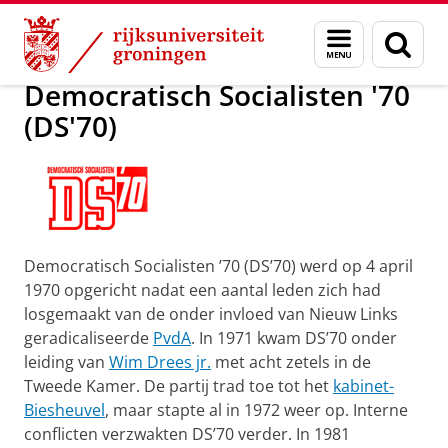
Skip
Skip
Democratisch Socialisten '70 (DS'70)
Menu
Zoek
to
to
en
Content
Navigation
zoeken
Democratisch Socialisten '70
(DS'70)
Democratisch Socialisten ’70 (DS’70) werd op 4 april
1970 opgericht nadat een aantal leden zich had
losgemaakt van de onder invloed van Nieuw Links
geradicaliseerde
PvdA
. In 1971 kwam DS’70 onder
leiding van
Wim Drees jr.
met acht zetels in de
Tweede Kamer. De partij trad toe tot het
kabinet-
Biesheuvel
, maar stapte al in 1972 weer op. Interne
conflicten verzwakten DS’70 verder. In 1981