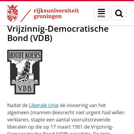
Skip
Skip
Vrijzinnig-Democratische Bond (VDB)
Menu
Zoek
to
to
en
Content
Navigation
zoeken
Vrijzinnig-Democratische
Bond (VDB)
Nadat de
Liberale Unie
de invoering van het
algemeen (mannen-)kiesrecht niet urgent had willen
verklaren, stapte een aantal vooruitstrevende
liberalen op die op 17 maart 1901 de Vrijzinnig-