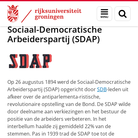
Skip
Skip
Sociaal-Democratische Arbeiderspartij (SDAP)
Menu
Zoek
to
to
en
Content
Navigation
zoeken
Sociaal-Democratische
Arbeiderspartij (SDAP)
Op 26 augustus 1894 werd de Sociaal-Democratische
Arbeiderspartij (SDAP) opgericht door
SDB
-leden uit
afkeer over de antiparlementa-ristische,
revolutionaire opstelling van de Bond. De SDAP wilde
door deelname aan verkiezingen en het bestuur de
positie van de arbeiders verbeteren. In het
interbellum haalde zij gemiddeld 22% van de
stemmen. Pas in 1939 trad de SDAP toe tot de