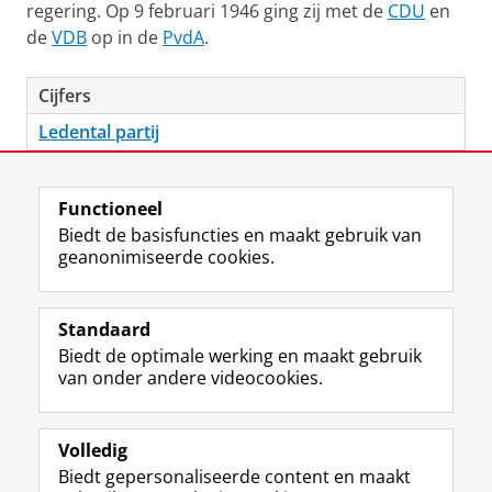
regering. Op 9 februari 1946 ging zij met de
CDU
en
de
VDB
op in de
PvdA
.
Cijfers
Ledental partij
Laatst gewijzigd:
02 februari 2026 13:38
Functioneel
Biedt de basisfuncties en maakt gebruik van
geanonimiseerde cookies.
F
L
R
I
Y
Volg de RUG
a
i
S
n
o
Standaard
c
n
S
s
u
Biedt de optimale werking en maakt gebruik
e
k
-
t
T
Studiekiezers
van onder andere videocookies.
b
e
f
a
u
Maatschappij/bedrijven
o
d
e
g
b
o
I
e
r
e
Alumni
k
n
d
a
-
Volledig
p
-
R
m
k
Biedt gepersonaliseerde content en maakt
Over ons