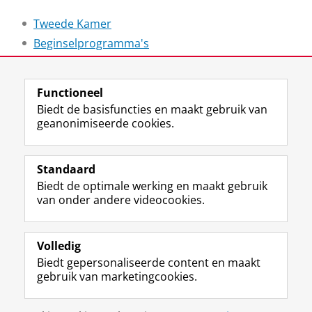
Tweede Kamer
Beginselprogramma's
Laatst gewijzigd:
19 april 2023 12:34
Functioneel
Biedt de basisfuncties en maakt gebruik van
geanonimiseerde cookies.
F
L
R
I
Y
Volg de RUG
a
i
S
n
o
Standaard
c
n
S
s
u
Biedt de optimale werking en maakt gebruik
e
k
-
t
T
Studiekiezers
van onder andere videocookies.
b
e
f
a
u
Maatschappij/bedrijven
o
d
e
g
b
o
I
e
r
e
Alumni
k
n
d
a
-
Volledig
p
-
R
m
k
Biedt gepersonaliseerde content en maakt
Over ons
a
p
i
-
a
gebruik van marketingcookies.
g
a
j
a
n
i
g
k
c
a
Disclaimer & Copyright
Privacy
Cookies