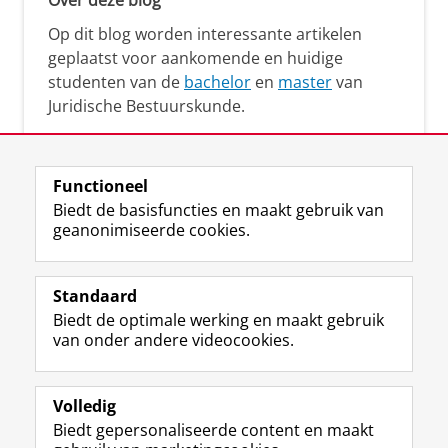
Op dit blog worden interessante artikelen
geplaatst voor aankomende en huidige
studenten van de
bachelor
en
master
van
Juridische Bestuurskunde.
Functioneel
Biedt de basisfuncties en maakt gebruik van
geanonimiseerde cookies.
F
L
R
I
Y
Volg de RUG
a
i
S
n
o
Standaard
c
n
S
s
u
Biedt de optimale werking en maakt gebruik
e
k
-
t
T
Studiekiezers
van onder andere videocookies.
b
e
f
a
u
Maatschappij/bedrijven
o
d
e
g
b
o
I
e
r
e
Alumni
k
n
d
a
-
Volledig
p
-
R
m
k
Biedt gepersonaliseerde content en maakt
Over ons
a
p
i
-
a