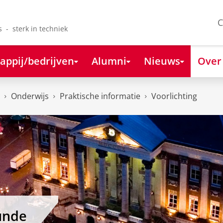
C
s - sterk in techniek
appij/bedrijven
Alumni
Nieuws
Over
Onderwijs
Praktische informatie
Voorlichting
unde