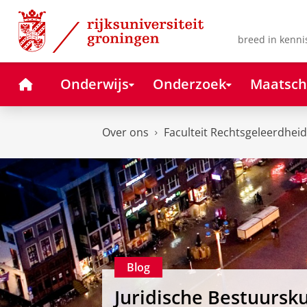
Skip
Skip
to
to
Content
Navigation
breed in kenni
Home
Onderwijs
Onderzoek
Maatsch
Over ons
Faculteit Rechtsgeleerdheid
Blog
Juridische Bestuursk