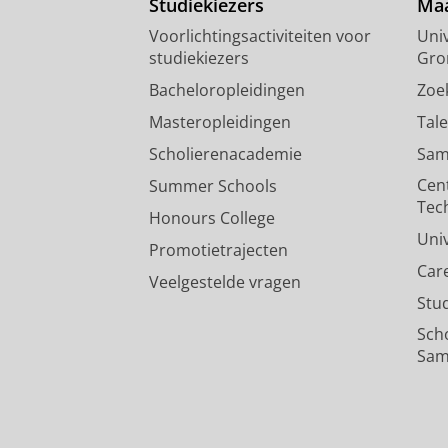
Studiekiezers
Maa
Voorlichtingsactiviteiten voor
Univ
studiekiezers
Gro
Bacheloropleidingen
Zoe
Masteropleidingen
Tal
Scholierenacademie
Sam
Cen
Summer Schools
Tec
Honours College
Uni
Promotietrajecten
Car
Veelgestelde vragen
Stu
Sch
Sam