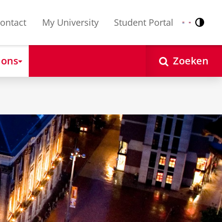
ontact
My University
Student Portal
Contr
Nederlands
English
 ons
Zoeken