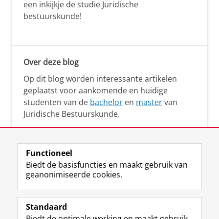
een inkijkje de studie Juridische
bestuurskunde!
Over deze blog
Op dit blog worden interessante artikelen
geplaatst voor aankomende en huidige
studenten van de
bachelor
en
master
van
Juridische Bestuurskunde.
Functioneel
Biedt de basisfuncties en maakt gebruik van
geanonimiseerde cookies.
F
L
R
I
Y
Volg de RUG
a
i
S
n
o
Standaard
c
n
S
s
u
Biedt de optimale werking en maakt gebruik