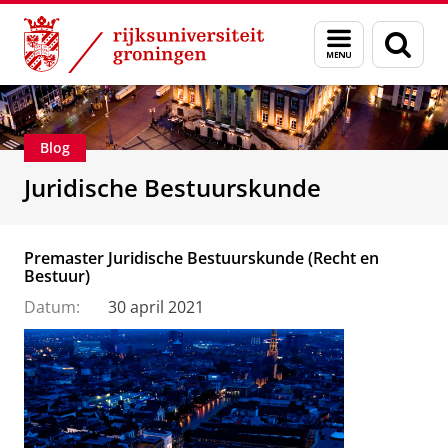
Skip
Skip
Over ons
Voorlichting
Menu
Zoek
to
to
en
Content
Navigation
zoeken
Blog
Juridische Bestuurskunde
Premaster Juridische Bestuurskunde (Recht en
Bestuur)
Datum:
30 april 2021