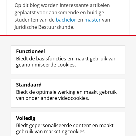
Op dit blog worden interessante artikelen
geplaatst voor aankomende en huidige
studenten van de
bachelor
en
master
van
Juridische Bestuurskunde.
Functioneel
Biedt de basisfuncties en maakt gebruik van
geanonimiseerde cookies.
F
L
R
I
Y
Volg de RUG
a
i
S
n
o
Standaard
c
n
S
s
u
Biedt de optimale werking en maakt gebruik
e
k
-
t
T
Studiekiezers
van onder andere videocookies.
b
e
f
a
u
Maatschappij/bedrijven
o
d
e
g
b
o
I
e
r
e
Alumni
k
n
d
a
-
Volledig
p
-
R
m
k
Biedt gepersonaliseerde content en maakt
Over ons
a
p
i
-
a
gebruik van marketingcookies.
g
a
j
a
n