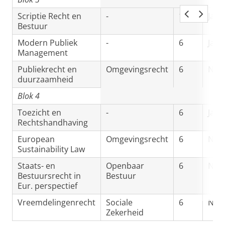
Scriptie Recht en
-
12
Ja
Bestuur
Modern Publiek
-
6
Ja
Management
Publiekrecht en
Omgevingsrecht
6
Nee
duurzaamheid
Blok 4
Toezicht en
-
6
Ja
Rechtshandhaving
European
Omgevingsrecht
6
Nee
Sustainability Law
Staats- en
Openbaar
6
Nee
Bestuursrecht in
Bestuur
Eur. perspectief
Vreemdelingenrecht
Sociale
6
Nee
Zekerheid