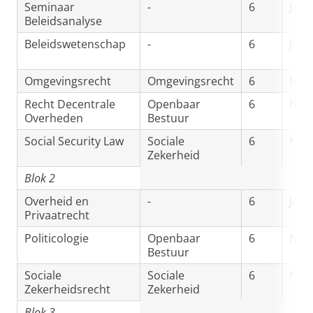
Seminaar
-
6
Ja
Beleidsanalyse
Beleidswetenschap
-
6
Ja
Omgevingsrecht
Omgevingsrecht
6
Nee
Recht Decentrale
Openbaar
6
Nee
Overheden
Bestuur
Social Security Law
Sociale
6
Nee
Zekerheid
Blok 2
Overheid en
-
6
Ja
Privaatrecht
Politicologie
Openbaar
6
Nee
Bestuur
Sociale
Sociale
6
Nee
Zekerheidsrecht
Zekerheid
Blok 3