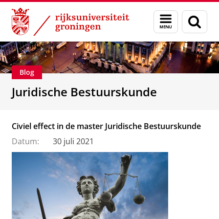
Skip
Skip
Over ons
Voorlichting
Menu
Zoek
to
to
en
Content
Navigation
zoeken
Blog
Juridische Bestuurskunde
Civiel effect in de master Juridische Bestuurskunde
Datum:
30 juli 2021