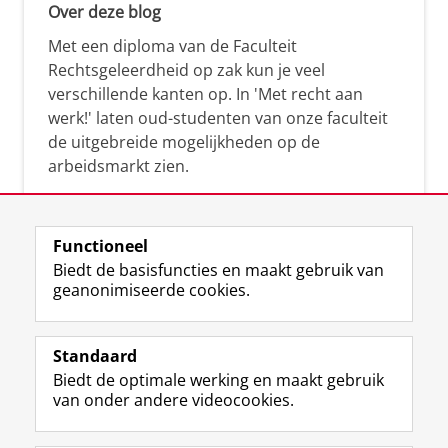
Over deze blog
Met een diploma van de Faculteit
Rechtsgeleerdheid op zak kun je veel
verschillende kanten op. In 'Met recht aan
werk!' laten oud-studenten van onze faculteit
de uitgebreide mogelijkheden op de
arbeidsmarkt zien.
Functioneel
Biedt de basisfuncties en maakt gebruik van
geanonimiseerde cookies.
F
L
R
I
Y
Volg de RUG
a
i
S
n
o
Standaard
c
n
S
s
u
Biedt de optimale werking en maakt gebruik
e
k
-
t
T
Studiekiezers
van onder andere videocookies.
b
e
f
a
u
Maatschappij/bedrijven
o
d
e
g
b
o
I
e
r
e