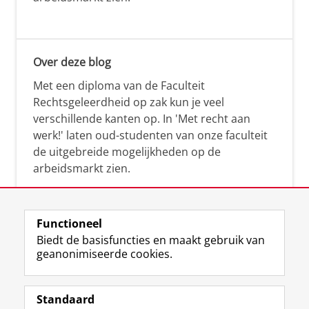
Over deze blog
Met een diploma van de Faculteit
Rechtsgeleerdheid op zak kun je veel
verschillende kanten op. In 'Met recht aan
werk!' laten oud-studenten van onze faculteit
de uitgebreide mogelijkheden op de
arbeidsmarkt zien.
Functioneel
Biedt de basisfuncties en maakt gebruik van
geanonimiseerde cookies.
F
L
R
I
Y
Volg de RUG
a
i
S
n
o
Standaard
c
n
S
s
u