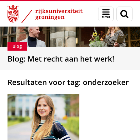
Skip
Skip
Over ons
Beroepsmogelijkheden
Menu
Zoek
to
to
en
Content
Navigation
zoeken
Blog
Blog: Met recht aan het werk!
Resultaten voor tag: onderzoeker