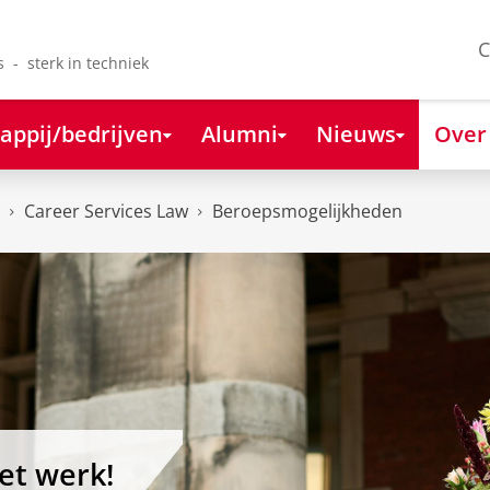
C
s - sterk in techniek
appij/bedrijven
Alumni
Nieuws
Over
Career Services Law
Beroepsmogelijkheden
et werk!