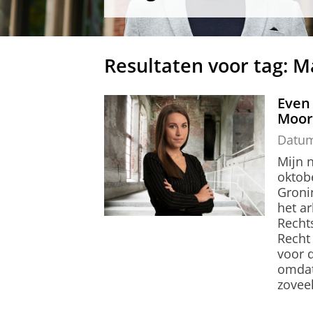
Resultaten voor tag: M
Even
Moo
Datu
Mijn 
oktobe
Groni
het ar
Recht
Recht
voor 
omdat
zovee