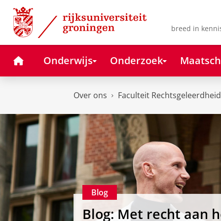
Skip
Skip
to
to
Content
Navigation
breed in kenni
Home
Onderwijs
Onderzoek
Maatsch
Over ons
Faculteit Rechtsgeleerdheid
Blog
Blog: Met recht aan h