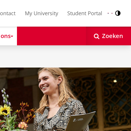
ontact
My University
Student Portal
Contr
Nederlands
English
 ons
Zoeken