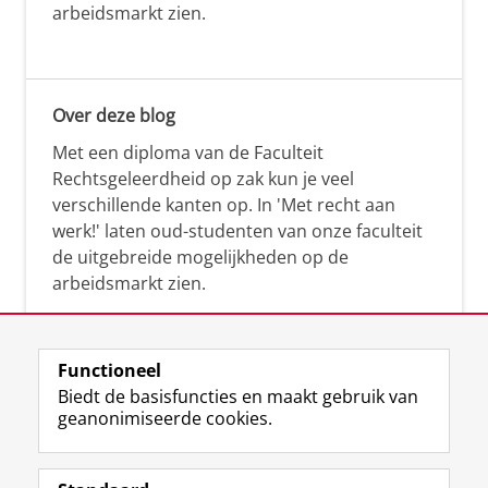
arbeidsmarkt zien.
Over deze blog
Met een diploma van de Faculteit
Rechtsgeleerdheid op zak kun je veel
verschillende kanten op. In 'Met recht aan
werk!' laten oud-studenten van onze faculteit
de uitgebreide mogelijkheden op de
arbeidsmarkt zien.
Functioneel
Biedt de basisfuncties en maakt gebruik van
geanonimiseerde cookies.
F
L
R
I
Y
Volg de RUG
a
i
S
n
o