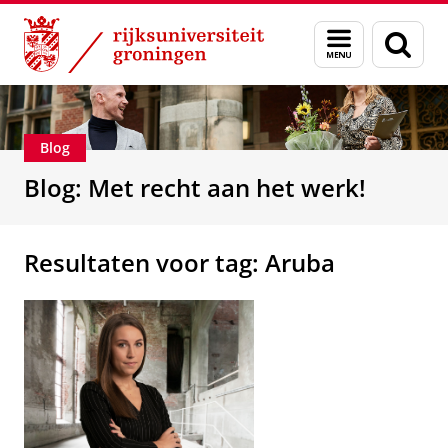
Skip
Skip
Over ons
Beroepsmogelijkheden
Menu
Zoek
to
to
en
Content
Navigation
zoeken
Blog
Blog: Met recht aan het werk!
Resultaten voor tag: Aruba