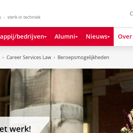
C
s - sterk in techniek
appij/bedrijven
Alumni
Nieuws
Over
Career Services Law
Beroepsmogelijkheden
et werk!