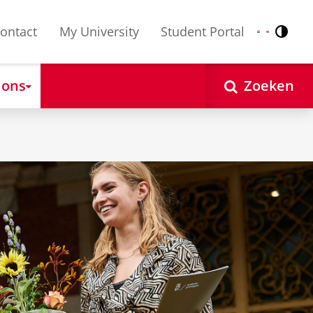
ontact
My University
Student Portal
Contr
Nederlands
English
 ons
Zoeken