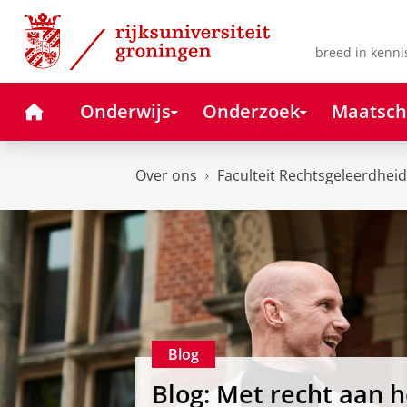
Skip
Skip
to
to
Content
Navigation
breed in kenni
Home
Onderwijs
Onderzoek
Maatsch
Over ons
Faculteit Rechtsgeleerdheid
Blog
Blog: Met recht aan h