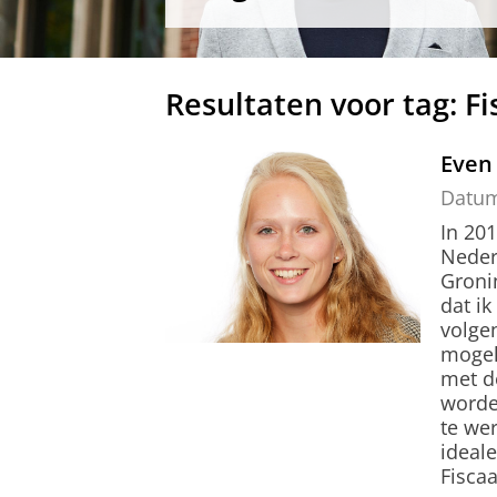
Resultaten voor tag: Fi
Even
Datu
In 20
Nederl
Gronin
dat ik
volgen
mogel
met de
worde
te we
ideale
Fiscaa