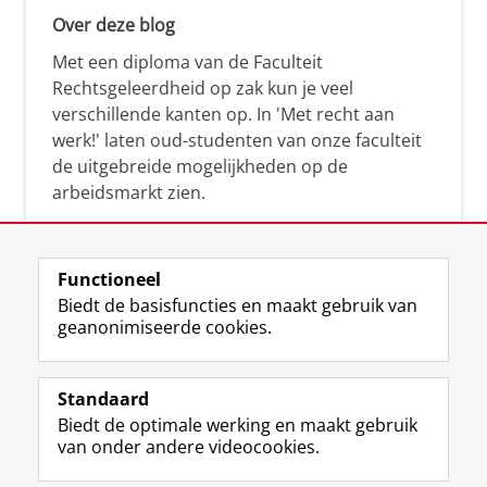
Over deze blog
Met een diploma van de Faculteit
Rechtsgeleerdheid op zak kun je veel
verschillende kanten op. In 'Met recht aan
werk!' laten oud-studenten van onze faculteit
de uitgebreide mogelijkheden op de
arbeidsmarkt zien.
Functioneel
Biedt de basisfuncties en maakt gebruik van
geanonimiseerde cookies.
F
L
R
I
Y
Volg de RUG
a
i
S
n
o
Standaard
c
n
S
s
u
Biedt de optimale werking en maakt gebruik
e
k
-
t
T
Studiekiezers
van onder andere videocookies.
b
e
f
a
u
Maatschappij/bedrijven
o
d
e
g
b