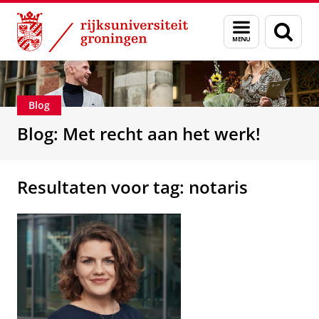
Skip
Skip
Over ons
Beroepsmogelijkheden
Menu
Zoek
to
to
en
Content
Navigation
zoeken
Blog
Blog: Met recht aan het werk!
Resultaten voor tag: notaris