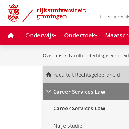
Skip
Skip
to
to
Content
Navigation
breed in kenni
Home
Onderwijs
Onderzoek
Maatsch
Over ons
Faculteit Rechtsgeleerdheid
Faculteit Rechtsgeleerdheid
Career Services Law
Career Services Law
Na je studie