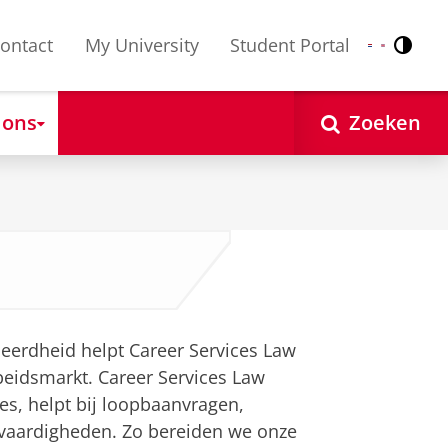
ontact
My University
Student Portal
Contr
Nederlands
English
 ons
Zoeken
leerdheid helpt Career Services Law
beidsmarkt. Career Services Law
es, helpt bij loopbaanvragen,
 vaardigheden. Zo bereiden we onze