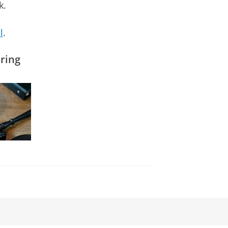
k.
l
.
ring