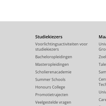
Studiekiezers
Maa
Voorlichtingsactiviteiten voor
Univ
studiekiezers
Gro
Bacheloropleidingen
Zoe
Masteropleidingen
Tal
Scholierenacademie
Sam
Cen
Summer Schools
Tec
Honours College
Uni
Promotietrajecten
Car
Veelgestelde vragen