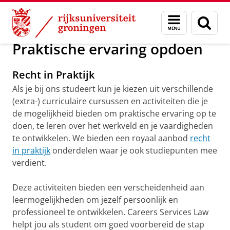
Skip
Skip
Over ons
Career Services Law
Menu
Zoek
to
to
en
Content
Navigation
zoeken
Praktische ervaring opdoen
Recht in Praktijk
Als je bij ons studeert kun je kiezen uit verschillende
(extra-) curriculaire cursussen en activiteiten die je
de mogelijkheid bieden om praktische ervaring op te
doen, te leren over het werkveld en je vaardigheden
te ontwikkelen. We bieden een royaal aanbod
recht
in praktijk
onderdelen waar je ook studiepunten mee
verdient.
Deze activiteiten bieden een verscheidenheid aan
leermogelijkheden om jezelf persoonlijk en
professioneel te ontwikkelen. Careers Services Law
helpt jou als student om goed voorbereid de stap