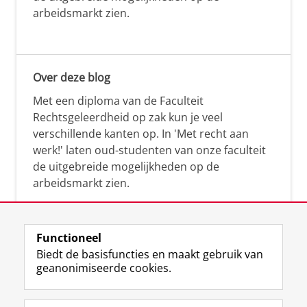
arbeidsmarkt zien.
Over deze blog
Met een diploma van de Faculteit
Rechtsgeleerdheid op zak kun je veel
verschillende kanten op. In 'Met recht aan
werk!' laten oud-studenten van onze faculteit
de uitgebreide mogelijkheden op de
arbeidsmarkt zien.
Functioneel
Biedt de basisfuncties en maakt gebruik van
geanonimiseerde cookies.
F
L
R
I
Y
Volg de RUG
a
i
S
n
o