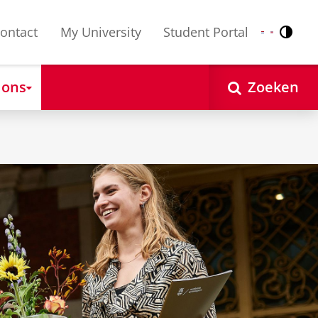
ontact
My University
Student Portal
Contr
Nederlands
English
 ons
Zoeken