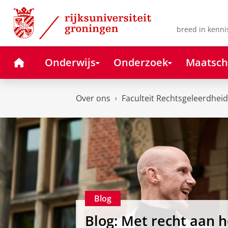
Skip
Skip
to
to
Content
Navigation
breed in kenni
Home
Onderwijs
Onderzoek
Maatsch
Over ons
Faculteit Rechtsgeleerdheid
Blog
Blog: Met recht aan h