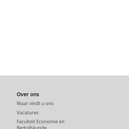
Over ons
Waar vindt u ons
Vacatures
Faculteit Economie en
Bedrijfskunde