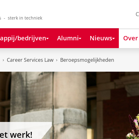
C
s - sterk in techniek
appij/bedrijven
Alumni
Nieuws
Over
Career Services Law
Beroepsmogelijkheden
et werk!