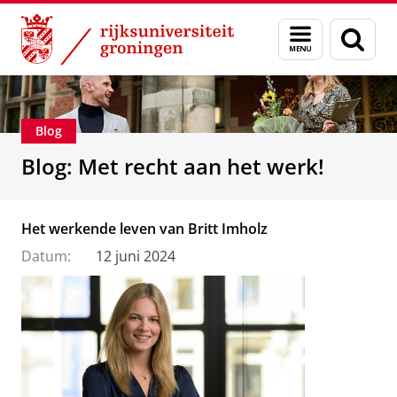
Skip
Skip
Over ons
Beroepsmogelijkheden
Menu
Zoek
to
to
en
Content
Navigation
zoeken
Blog
Blog: Met recht aan het werk!
Het werkende leven van Britt Imholz
Datum:
12 juni 2024