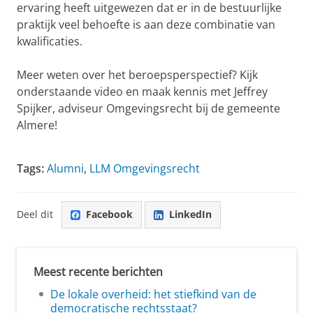
ervaring heeft uitgewezen dat er in de bestuurlijke
praktijk veel behoefte is aan deze combinatie van
kwalificaties.
Meer weten over het beroepsperspectief? Kijk
onderstaande video en maak kennis met Jeffrey
Spijker, adviseur Omgevingsrecht bij de gemeente
Almere!
Jeffrey Spijker over de master Juridische Bestuurskunde
(Recht en Bestuur)
Pas uw cookie instellingen aan
om deze
video te zien
Tags:
Alumni
,
LLM Omgevingsrecht
Deel dit
Facebook
LinkedIn
Meest recente berichten
De lokale overheid: het stiefkind van de
democratische rechtsstaat?