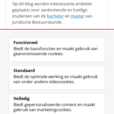
Op dit blog worden interessante artikelen
geplaatst voor aankomende en huidige
studenten van de
bachelor
en
master
van
Juridische Bestuurskunde.
Functioneel
Biedt de basisfuncties en maakt gebruik van
geanonimiseerde cookies.
F
L
R
I
Y
Volg de RUG
a
i
S
n
o
Standaard
c
n
S
s
u
Biedt de optimale werking en maakt gebruik
e
k
-
t
T
Studiekiezers
van onder andere videocookies.
b
e
f
a
u
Maatschappij/bedrijven
o
d
e
g
b
o
I
e
r
e
Alumni
k
n
d
a
-
Volledig
p
-
R
m
k
Biedt gepersonaliseerde content en maakt
Over ons
a
p
i
-
a
gebruik van marketingcookies.
g
a
j
a
n