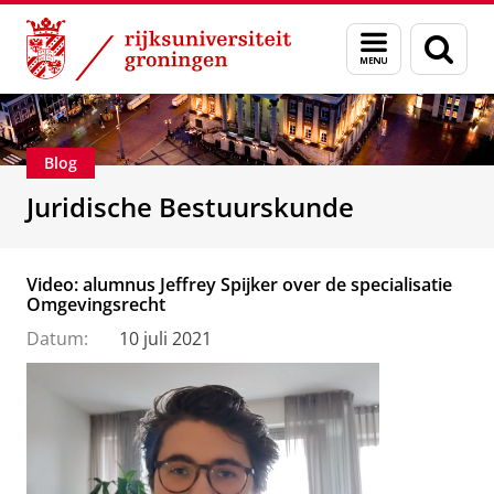
Skip
Skip
Over ons
Voorlichting
Menu
Zoek
to
to
en
Content
Navigation
zoeken
Blog
Juridische Bestuurskunde
Video: alumnus Jeffrey Spijker over de specialisatie
Omgevingsrecht
Datum:
10 juli 2021