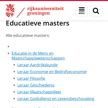
Skip
Skip
Onderwijs
Masteropleidingen op interessegebied
Menu
Zoek
to
to
en
Content
Navigation
zoeken
Educatieve masters
Alle educatieve masters:
Educatie in de Mens en
Maatschappijwetenschappen
Leraar Aardrijkskunde
Leraar Economie en Bedrijfseconomie
Leraar Filosofie
Leraar Geschiedenis
Leraar Maatschappijleer
Leraar Godsdienst en Levensbeschouwing