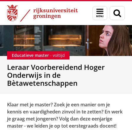
Skip
Skip
Leraar Voorbereidend Hoger Onderwijs in de Bèt
Menu
Zoek
to
to
en
Content
Navigation
zoeken
Educatieve master
- voltijd
Leraar Voorbereidend Hoger
Onderwijs in de
Bètawetenschappen
Klaar met je master? Zoek je een manier om je
kennis en vaardigheden zinvol in te zetten? En werk
je graag met jongeren? Volg dan deze eenjarige
master - we leiden je op tot eerstegraads docent!