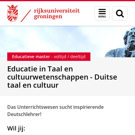
Skip
Skip
Educatie in Taal en cultuurwetenschappen - D
Menu
Zoek
to
to
en
Content
Navigation
zoeken
Educatieve master
- voltijd / deeltijd
Educatie in Taal en
cultuurwetenschappen - Duitse
taal en cultuur
Das Unterrichtswesen sucht inspirierende
Deutschlehrer!
Wil jij: