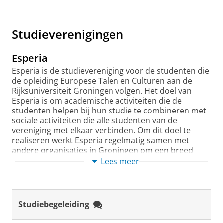
Pas uw cookie instellingen aan
om deze
Kijk in de
brochure Vakinhoudelijk
video te zien
Eisen Leraar Voorbereidend Hoge
Studieverenigingen
Onderwijs
of je toelaatbaar bent
(tenminste 120 ECTS vakinhoudeli
Esperia
cursussen op wo bachelor niveau)
Neem bij twijfel contact op met de
Esperia is de studievereniging voor de studenten die
de opleiding Europese Talen en Culturen aan de
toelatingscommissie:
Rijksuniversiteit Groningen volgen. Het doel van
https://www.rug.nl/gmw/leraar-
Esperia is om academische activiteiten die de
worden/na-je-master/toelating-
studenten helpen bij hun studie te combineren met
aanmelding-admission-applicatio
sociale activiteiten die alle studenten van de
vereniging met elkaar verbinden. Om dit doel te
realiseren werkt Esperia regelmatig samen met
Heb je geen bachelordiploma Duit
andere organisaties in Groningen om een breed
taal en cultuur, maar wel de juiste
scala aan activiteiten te bieden aan haar leden.
Lees meer
achtergrond? Dan is de compacte
educatieve master Duits misschie
De activiteiten die Esperia organiseert zijn onder
iets voor jou. Kijk op:
andere socials, bedrijfsbezoeken, kroeglezingen,
www.tochleraarduits.nl
.
yogasessies en een jaarlijkse reis naar het
Studiebegeleiding
buitenland.