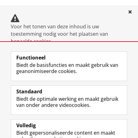
https://www.svesperia.nl/
Doorstroommogelijkheden
Doorstromen vanaf..
Voor het tonen van deze inhoud is uw
toestemming nodig voor het plaatsen van
Rijksuniversiteit Groningen
bepaalde cookies.
Alle WO-instellingen
U kunt uw
cookie instellingen aanpassen
.
Functioneel
Biedt de basisfuncties en maakt gebruik van
Vooropleiding
Organisatie
Instroom
geanonimiseerde cookies.
Europese
Rijksuniversiteit
F
L
R
I
Y
Volg de RUG
Toelating onder
Talen en
Groningen
a
i
S
n
o
voorwaarden
Standaard
Culturen
c
n
S
s
u
Biedt de optimale werking en maakt gebruik
e
k
-
t
T
Studiekiezers
Extra
van onder andere videocookies.
b
e
f
a
u
informatie:
Maatschappij/bedrijven
o
d
e
g
b
Mits volgende
o
I
e
r
e
Alumni
onderdelen met
k
n
d
a
-
Volledig
p
-
R
m
k
succes zijn
Biedt gepersonaliseerde content en maakt
Over ons
a
p
i
-
a