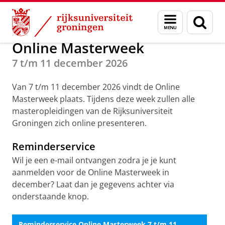
Skip
Skip
Onderwijs
Master
Menu
Zoek
to
to
en
Content
Navigation
zoeken
Online Masterweek
7 t/m 11 december 2026
Van 7 t/m 11 december 2026 vindt de Online
Masterweek plaats. Tijdens deze week zullen alle
masteropleidingen van de Rijksuniversiteit
Groningen zich online presenteren.
Reminderservice
Wil je een e-mail ontvangen zodra je je kunt
aanmelden voor de Online Masterweek in
december? Laat dan je gegevens achter via
onderstaande knop.
Reminderservice Online Masterweek 7 t/m 11