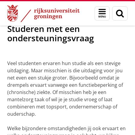
Skip
Skip
Onderwijs
Studeren met een ondersteuningsvraag
Menu
Zoek
to
to
en
Content
Navigation
zoeken
Studeren met een
ondersteuningsvraag
Wil je studeren en heb je een
ondersteuningsvraag?
Veel studenten ervaren hun studie als een stevige
uitdaging. Maar misschien is die uitdaging voor jou
net even een stukje groter. Bijvoorbeeld omdat je
drempels ervaart vanwege een functiebeperking of
(chronische) ziekte. Of misschien heb je een
mantelzorg taak of wil je je studie vroeg of laat
combineren met topsport, ondernemerschap of
ouderschap.
Welke bijzondere omstandigheden jij ook ervaart en