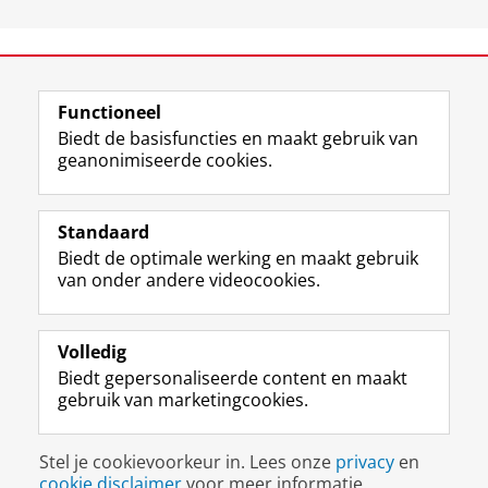
View this page in:
English
Functioneel
Biedt de basisfuncties en maakt gebruik van
geanonimiseerde cookies.
F
L
R
I
Y
Volg de RUG
a
i
S
n
o
Standaard
c
n
S
s
u
Biedt de optimale werking en maakt gebruik
e
k
-
t
T
Studiekiezers
van onder andere videocookies.
b
e
f
a
u
Maatschappij/bedrijven
o
d
e
g
b
o
I
e
r
e
Alumni
k
n
d
a
-
Volledig
p
-
R
m
k
Biedt gepersonaliseerde content en maakt
Over ons
a
p
i
-
a
gebruik van marketingcookies.
g
a
j
a
n
i
g
k
c
a
Disclaimer & Copyright
Privacy
Cookies
n
i
s
c
a
Stel je cookievoorkeur in. Lees onze
privacy
en
Inloggen
a
n
u
o
l
cookie disclaimer
voor meer informatie.