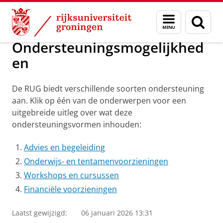
Skip
Skip
Onderwijs
Ondersteuningsmogelijkheden
Menu
Zoek
to
to
en
Content
Navigation
zoeken
Ondersteuningsmogelijkhed
en
De RUG biedt verschillende soorten ondersteuning
aan. Klik op één van de onderwerpen voor een
uitgebreide uitleg over wat deze
ondersteuningsvormen inhouden:
Advies en begeleiding
Onderwijs- en tentamenvoorzieningen
Workshops en cursussen
Financiële voorzieningen
Laatst gewijzigd:
06 januari 2026 13:31