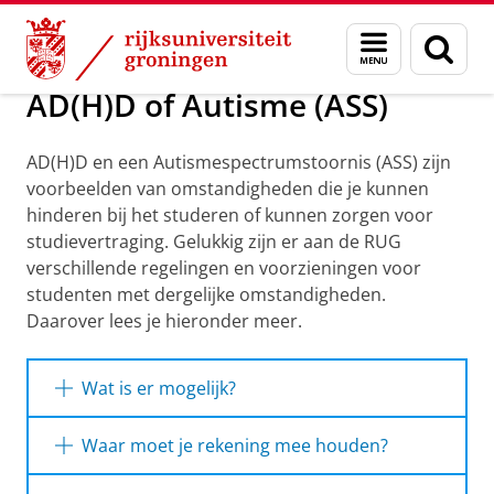
Skip
Skip
Onderwijs
Ik ga studeren met...
Menu
Zoek
to
to
en
Content
Navigation
zoeken
AD(H)D of Autisme (ASS)
AD(H)D en een Autismespectrumstoornis (ASS) zijn
voorbeelden van omstandigheden die je kunnen
hinderen bij het studeren of kunnen zorgen voor
studievertraging. Gelukkig zijn er aan de RUG
verschillende regelingen en voorzieningen voor
studenten met dergelijke omstandigheden.
Daarover lees je hieronder meer.
Wat is er mogelijk?
Als je vanwege AD(H)D of een
Waar moet je rekening mee houden?
Autismespectrumstoornis (ASS)
studiebelemmeringen ervaart, proberen we