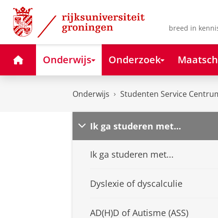
Skip
Skip
to
to
Content
Navigation
breed in kenni
Home
Onderwijs
Onderzoek
Maatsch
Onderwijs
Studenten Service Centru
Ik ga studeren met...
Ik ga studeren met...
Dyslexie of dyscalculie
AD(H)D of Autisme (ASS)