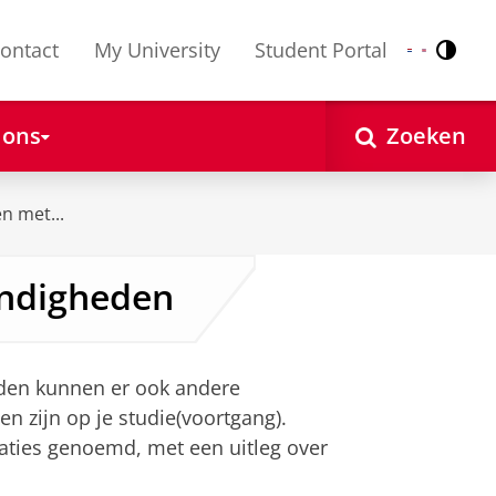
ontact
My University
Student Portal
Contr
Nederlands
English
 ons
Zoeken
n met...
andigheden
den kunnen er ook andere
 zijn op je studie(voortgang).
aties genoemd, met een uitleg over