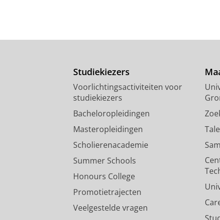
Studiekiezers
Maa
Voorlichtingsactiviteiten voor
Univ
studiekiezers
Gro
Bacheloropleidingen
Zoe
Masteropleidingen
Tal
Scholierenacademie
Sam
Cen
Summer Schools
Tec
Honours College
Uni
Promotietrajecten
Car
Veelgestelde vragen
Stu