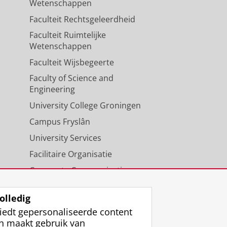
Wetenschappen
inanciële regelingen bij een
Faculteit Rechtsgeleerdheid
Faculteit Ruimtelijke
Wetenschappen
edt verschillende
cursussen
Faculteit Wijsbegeerte
 je studie.
Faculty of Science and
t onderwerp zwangerschap /
Engineering
ise Centrum Inclusief
verse beperkingen, studietips,
University College Groningen
elijke aanpassingen.
Campus Fryslân
g
geschreven voor zwangere
University Services
hoger onderwijs.
puter account vereist] vind
Facilitaire Organisatie
ten, hulpbronnen en
en van je studie en het
Corporate Communicatie
nwelzijn. Onder het hoofdstuk
or & door (aanstaande)
Agenda
ntal doelgroepen beschreven,
WO en professionals.
olledig
 waar je jezelf misschien in
iedt gepersonaliseerde content
puter account vereist] vind
n maakt gebruik van