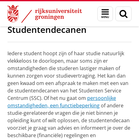
Skip
Skip
Onderwijs
Studenten Service Centrum
Menu
Zoek
to
to
en
Content
Navigation
zoeken
Studentendecanen
Iedere student hoopt zijn of haar studie natuurlijk
vlekkeloos te doorlopen, maar soms zijn er
omstandigheden die studeren lastiger maken of
kunnen zorgen voor studievertraging. Het kan dan
geen kwaad om een afspraak te maken met een van
de studentendecanen van het Studenten Service
Centrum (SSC). Of het nu gaat om
persoonlijke
omstandigheden, een functiebeperking
of andere
studie-gerelateerde vragen die je niet binnen je
opleiding kunt of wilt oplossen, de studentendecaan
voorziet je graag van advies en informeert je over de
beschikbare (financiële) regelingen en