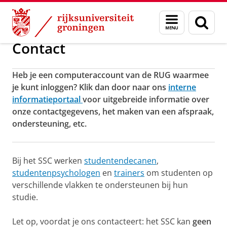
Skip
Skip
Onderwijs
Studenten Service Centrum
Menu
Zoek
to
to
en
Content
Navigation
zoeken
Contact
Heb je een computeraccount van de RUG waarmee
je kunt inloggen? Klik dan door naar ons
interne
informatieportaal
voor uitgebreide informatie over
onze contactgegevens, het maken van een afspraak,
ondersteuning, etc.
Bij het SSC werken
studentendecanen
,
studentenpsychologen
en
trainers
om studenten op
verschillende vlakken te ondersteunen bij hun
studie.
Let op, voordat je ons contacteert: het SSC kan
geen