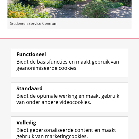
Studenten Service Centrum
Laatst gewijzigd:
18 november 2024 12:36
Functioneel
View this page in:
English
Biedt de basisfuncties en maakt gebruik van
geanonimiseerde cookies.
F
L
R
I
Y
Volg de RUG
a
i
S
n
o
Standaard
c
n
S
s
u
Biedt de optimale werking en maakt gebruik
e
k
-
t
T
Studiekiezers
van onder andere videocookies.
b
e
f
a
u
Maatschappij/bedrijven
o
d
e
g
b
o
I
e
r
e
Alumni
k
n
d
a
-
Volledig
p
-
R
m
k
Biedt gepersonaliseerde content en maakt
Over ons
a
p
i
-
a
gebruik van marketingcookies.