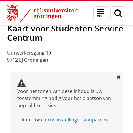
Skip
Skip
Over ons
Praktische zaken
Waar vindt u ons
Menu
Zoek
to
to
en
Content
Navigation
zoeken
Kaart voor Studenten Service
Centrum
Uurwerkersgang 10
9712 EJ Groningen
Voor het tonen van deze inhoud is uw
toestemming nodig voor het plaatsen van
bepaalde cookies.
U kunt uw
cookie instellingen aanpassen
.