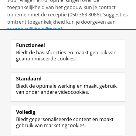
Voor vragen en/of opmerkingen over de
toegankelijkheid van het gebouw kun je contact
opnemen met de receptie (050 363 8066). Suggesties
omtrent toegankelijkheid kun je doorgeven aan
toegankelijkheid@rug.nl
.
Functioneel
View this page in:
English
Biedt de basisfuncties en maakt gebruik van
geanonimiseerde cookies.
F
L
R
I
Y
Volg de RUG
a
i
S
n
o
Standaard
c
n
S
s
u
Biedt de optimale werking en maakt gebruik
e
k
-
t
T
Studiekiezers
van onder andere videocookies.
b
e
f
a
u
Maatschappij/bedrijven
o
d
e
g
b
o
I
e
r
e
Alumni
k
n
d
a
-
Volledig
p
-
R
m
k
Biedt gepersonaliseerde content en maakt
Over ons
a
p
i
-
a
gebruik van marketingcookies.
g
a
j
a
n
i
g
k
c
a