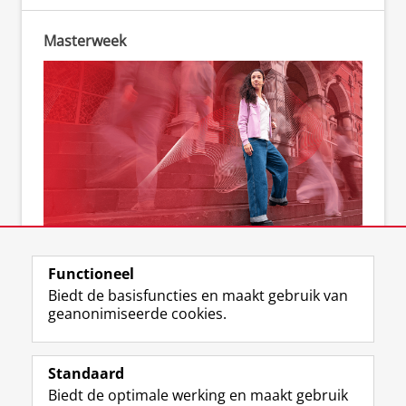
Masterweek
Kom naar de Masterweek
Functioneel
Biedt de basisfuncties en maakt gebruik van
geanonimiseerde cookies.
F
L
R
I
Y
Volg de RUG
a
i
S
n
o
Standaard
c
n
S
s
u
Biedt de optimale werking en maakt gebruik
e
k
-
t
T
Studiekiezers