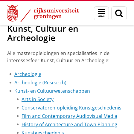
Skip
Skip
Onderwijs
Masteropleidingen op interessegebied
Menu
Zoek
to
to
en
Content
Navigation
zoeken
Kunst, Cultuur en
Archeologie
Alle masteropleidingen en specialisaties in de
interessesfeer Kunst, Cultuur en Archeologie:
Archeologie
Archeologie (Research)
Kunst- en Cultuurwetenschappen
Arts in Society
Conservatoren-opleiding Kunstgeschiedenis
Film and Contemporary Audiovisual Media
History of Architecture and Town Planning
Kunstgeschiedenis