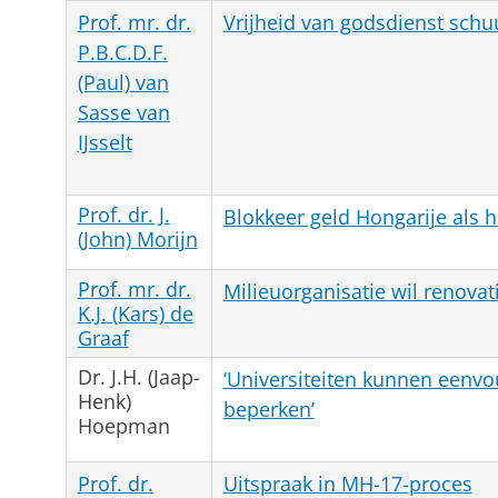
Prof. mr. dr.
Vrijheid van godsdienst schu
P.B.C.D.F.
(Paul) van
Sasse van
IJsselt
Prof. dr. J.
Blokkeer geld Hongarije als 
(John) Morijn
Prof. mr. dr.
Milieuorganisatie wil renovat
K.J. (Kars) de
Graaf
Dr. J.H. (Jaap-
‘Universiteiten kunnen eenvo
Henk)
beperken’
Hoepman
Prof. dr.
Uitspraak in MH-17-proces