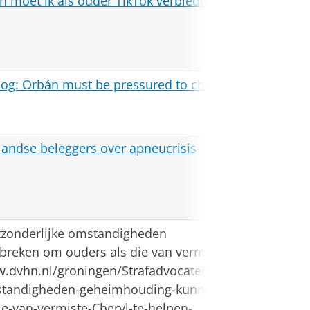
En moet ik als ouder TikTok verbieden? Vijf
Dagbla
DR
og: Orbán must be pressured to change
landse beleggers over apneucrisis
FD
Dagblad
itzonderlijke omstandigheden
Noorde
reken om ouders als die van vermiste
ww.dvhn.nl/groningen/Strafadvocaten-
mstandigheden-geheimhouding-kunnen-
e-van-vermiste-Cheryl-te-helpen-