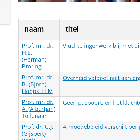
naam
titel
Prof. mr. dr.
Vluchtelingenwerk blij met u
H.E.
(Herman)
Broring
Prof. mr. dr.
Overheid voldoet niet aan ei
B. (Björn)
Hoops, LLM
Prof. mr. dr.
Geen paspoort, en het klacht
A. (Albertjan)
Tollenaar
Prof. dr. G.J.
Armoedebeleid verschilt per
(Gijsbert)