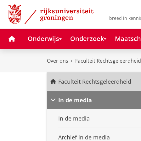
Skip
Skip
to
to
Content
Navigation
breed in kenni
Home
Onderwijs
Onderzoek
Maatsch
Over ons
Faculteit Rechtsgeleerdheid
Faculteit Rechtsgeleerdheid
In de media
In de media
Archief In de media