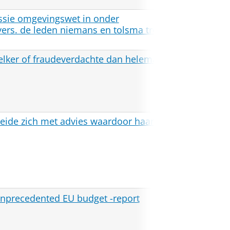
issie omgevingswet in onder
Omgevi
avers. de leden niemans en tolsma treden
elker of fraudeverdachte dan helemaal
FD
de zich met advies waardoor haar grond
Het Par
Carbon 
unprecedented EU budget -report