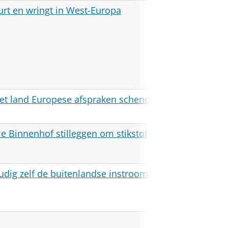
Reforma
urt en wringt in West-Europa
Dagbla
NRC
het land Europese afspraken schendt
NOS Ni
ie Binnenhof stilleggen om stikstof
Vox
udig zelf de buitenlandse instroom
NOS Me