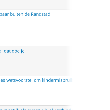
lbaar buiten de Randstad
Weespe
De Gro
, dat dóe je’
Amster
es wetsvoorstel om kindermisbruik tegen
Trouw
Nederl