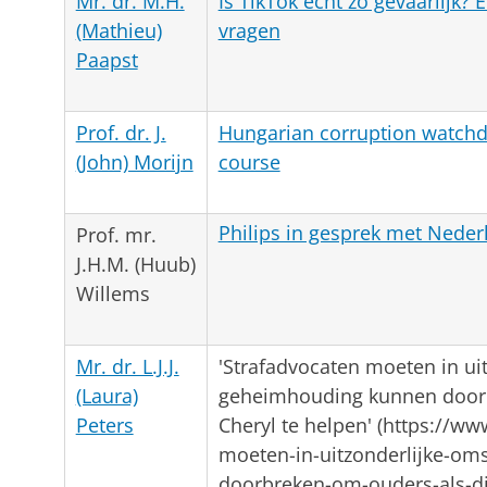
Mr. dr. M.H.
Is TikTok echt zo gevaarlijk? 
(Mathieu)
vragen
Paapst
Prof. dr. J.
Hungarian corruption watchd
(John) Morijn
course
Philips in gesprek met Neder
Prof. mr.
J.H.M. (Huub)
Willems
Mr. dr. L.J.J.
'Strafadvocaten moeten in u
(Laura)
geheimhouding kunnen doorb
Peters
Cheryl te helpen' (https://w
moeten-in-uitzonderlijke-o
doorbreken-om-ouders-als-di