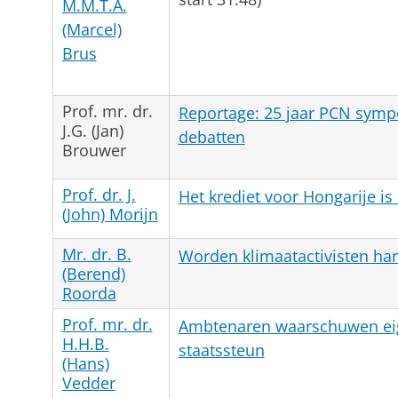
M.M.T.A.
(Marcel)
Brus
Prof. mr. dr.
Reportage: 25 jaar PCN symp
J.G. (Jan)
debatten
Brouwer
Prof. dr. J.
Het krediet voor Hongarije is o
(John) Morijn
Mr. dr. B.
Worden klimaatactivisten ha
(Berend)
Roorda
Prof. mr. dr.
Ambtenaren waarschuwen eige
H.H.B.
staatssteun
(Hans)
Vedder