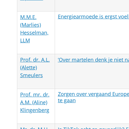
Energiearmoede is ergst voe
M.M.E.
(Marlies)
Hesselman,
LLM
Prof. dr. A.L.
‘Over martelen denk je niet na
(Alette)
Smeulers
Zorgen over vergaand Europe
Prof. mr. dr.
te gaan
A.M. (Aline)
Klingenberg