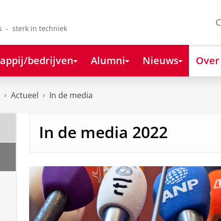
C
s - sterk in techniek
appij/bedrijven
Alumni
Nieuws
Over
Actueel
In de media
In de media 2022