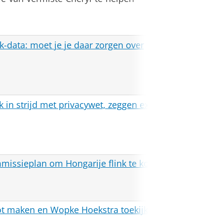
ok-data: moet je je daar zorgen over
NOS Ni
 in strijd met privacywet, zeggen experts
NOS Ni
issieplan om Hongarije flink te korten
FD
t maken en Wopke Hoekstra toekijkt
(item
BOOS