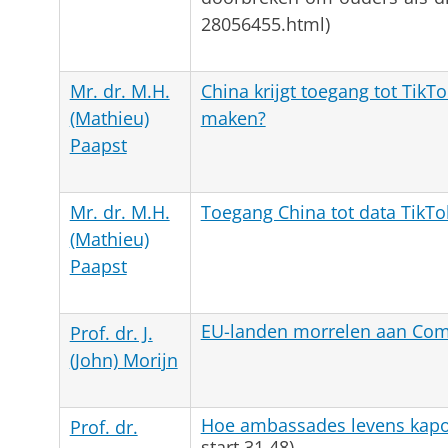
28056455.html)
Mr. dr. M.H.
China krijgt toegang tot TikT
(Mathieu)
maken?
Paapst
Mr. dr. M.H.
Toegang China tot data TikTok
(Mathieu)
Paapst
EU-landen morrelen aan Comm
Prof. dr. J.
(John) Morijn
Hoe ambassades levens kapo
Prof. dr.
start 31.48)