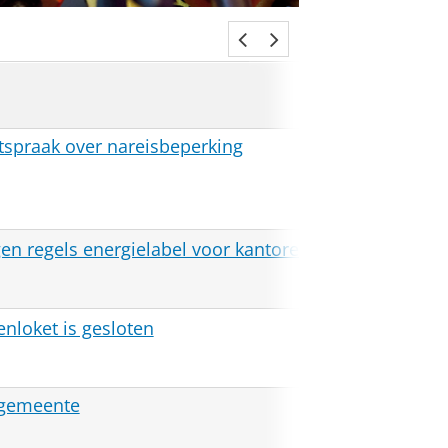
med
itspraak over nareisbeperking
Reforma
Dagbla
NOS Ni
gen regels energielabel voor kantoren
Trouw
enloket is gesloten
 gemeente
RTV No