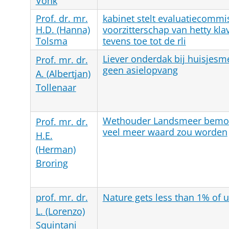
Vonk
Prof. dr. mr.
kabinet stelt evaluatiecomm
H.D. (Hanna)
voorzitterschap van hetty kl
Tolsma
tevens toe tot de rli
Liever onderdak bij huisjesm
Prof. mr. dr.
geen asielopvang
A. (Albertjan)
Tollenaar
Wethouder Landsmeer bemoei
Prof. mr. dr.
veel meer waard zou worden
H.E.
(Herman)
Broring
prof. mr. dr.
Nature gets less than 1% of 
L. (Lorenzo)
Squintani