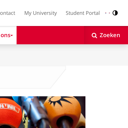
ontact
My University
Student Portal
Contr
Nederlands
English
 ons
Zoeken