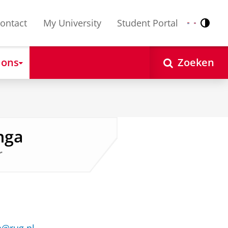
ontact
My University
Student Portal
Contr
Nederlands
English
 ons
Zoeken
nga
r