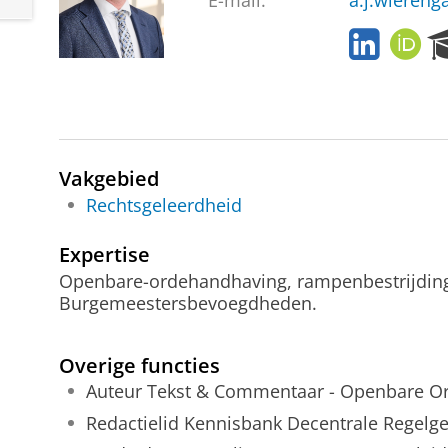
E-mail:
a.j.wiereng
L
O
i
R
n
C
k
I
e
D
d
I
Vakgebied
n
Rechtsgeleerdheid
Expertise
Openbare-ordehandhaving, rampenbestrijding 
Burgemeestersbevoegdheden.
Overige functies
Auteur Tekst & Commentaar - Openbare Ord
Redactielid Kennisbank Decentrale Regelge