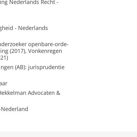
ing Nederlands Recht -
gheid - Nederlands
onderzoeker openbare-orde-
eling (2017), Vonkenregen
21)
ingen (AB): jurisprudentie
aar
- Hekkelman Advocaten &
t-Nederland