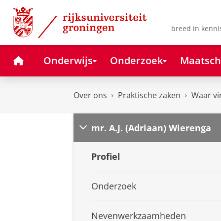
Skip
Skip
to
to
Content
Navigation
breed in kenni
Home
Onderwijs
Onderzoek
Maatsch
Over ons
Praktische zaken
Waar vi
mr. A.J. (Adriaan) Wierenga
Profiel
Onderzoek
Nevenwerkzaamheden