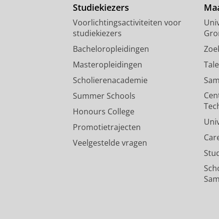
Studiekiezers
Maa
Voorlichtingsactiviteiten voor
Univ
studiekiezers
Gro
Bacheloropleidingen
Zoe
Masteropleidingen
Tal
Scholierenacademie
Sam
Cen
Summer Schools
Tec
Honours College
Uni
Promotietrajecten
Car
Veelgestelde vragen
Stu
Sch
Sam