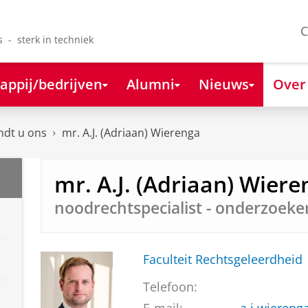
C
s - sterk in techniek
appij/bedrijven
Alumni
Nieuws
Over
ndt u ons
mr. A.J. (Adriaan) Wierenga
mr. A.J. (Adriaan) Wiere
noodrechtspecialist - onderzoeke
Faculteit Rechtsgeleerdheid
Telefoon: