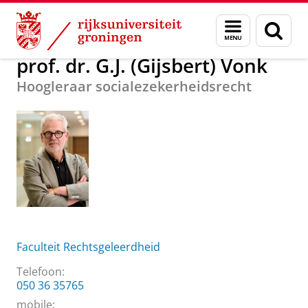
Skip
Skip
Over ons
prof. dr. G.J. (Gijsbert) Vonk
Menu
Zoek
to
to
en
Content
Navigation
zoeken
prof. dr. G.J. (Gijsbert) Vonk
Hoogleraar socialezekerheidsrecht
Faculteit Rechtsgeleerdheid
Telefoon:
050 36 35765
mobile: