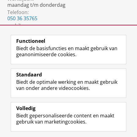
maandag t/m donderdag
Telefoon:
050 36 35765
mobile:
06 2334 5466
Functioneel
Biedt de basisfuncties en maakt gebruik van
geanonimiseerde cookies.
F
L
R
I
Y
Volg de RUG
a
i
S
n
o
Standaard
c
n
S
s
u
Biedt de optimale werking en maakt gebruik
e
k
-
t
T
Studiekiezers
van onder andere videocookies.
b
e
f
a
u
Maatschappij/bedrijven
o
d
e
g
b
o
I
e
r
e
Alumni
k
n
d
a
-
Volledig
p
-
R
m
k
Biedt gepersonaliseerde content en maakt
Over ons
a
p
i
-
a
gebruik van marketingcookies.
g
a
j
a
n
i
g
k
c
a
Disclaimer & Copyright
Privacy
Cookies