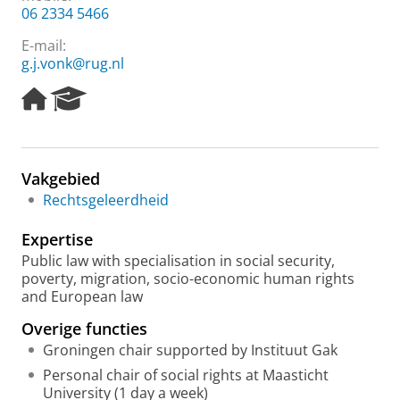
06 2334 5466
E-mail:
g.j.vonk@rug.nl
H
R
o
e
m
s
e
e
p
a
Vakgebied
a
r
Rechtsgeleerdheid
g
c
e
h
Expertise
P
o
Public law with specialisation in social security,
r
poverty, migration, socio-economic human rights
t
and European law
a
Overige functies
l
Groningen chair supported by Instituut Gak
Personal chair of social rights at Maasticht
University (1 day a week)