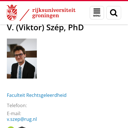
Skip
Skip
Over ons
V. (Viktor) Szép, PhD
Menu
Zoek
to
to
en
Content
Navigation
zoeken
V. (Viktor) Szép, PhD
Faculteit Rechtsgeleerdheid
Telefoon:
E-mail:
v.szep@rug.nl