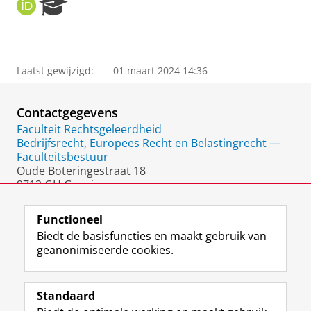
O
R
R
e
C
s
I
e
D
a
Laatst gewijzigd:
01 maart 2024 14:36
r
c
h
Contactgegevens
P
o
Faculteit Rechtsgeleerdheid
r
Bedrijfsrecht, Europees Recht en Belastingrecht —
t
Faculteitsbestuur
a
Oude Boteringestraat 18
l
9712 GH Groningen
Nederland
Functioneel
Biedt de basisfuncties en maakt gebruik van
geanonimiseerde cookies.
F
L
R
I
Y
Volg de RUG
a
i
S
n
o
Standaard
c
n
S
s
u