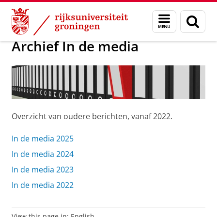
Skip
Skip
Over ons
In de media
Menu
Zoek
to
to
en
Content
Navigation
zoeken
Archief In de media
Overzicht van oudere berichten, vanaf 2022.
In de media 2025
In de media 2024
In de media 2023
In de media 2022
View this page in:
English