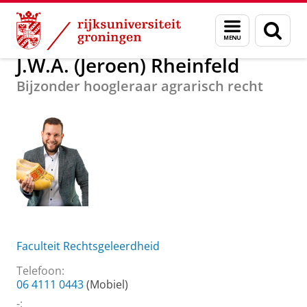
Skip
Skip
Over ons
J.W.A. (Jeroen) Rheinfeld
Menu
Zoek
to
to
en
Content
Navigation
zoeken
J.W.A. (Jeroen) Rheinfeld
Bijzonder hoogleraar agrarisch recht
Faculteit Rechtsgeleerdheid
Telefoon:
06 4111 0443
(Mobiel)
-: