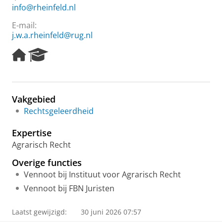
info@rheinfeld.nl
E-mail:
j.w.a.rheinfeld@rug.nl
H
R
o
e
m
s
e
e
p
a
Vakgebied
a
r
Rechtsgeleerdheid
g
c
e
h
Expertise
P
o
Agrarisch Recht
r
Overige functies
t
a
Vennoot bij Instituut voor Agrarisch Recht
l
Vennoot bij FBN Juristen
Laatst gewijzigd:
30 juni 2026 07:57