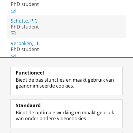
PhD student
Schutte, P.C.
PhD student
Verbaken, J.L.
PhD student
Functioneel
View this page in:
English
Biedt de basisfuncties en maakt gebruik van
geanonimiseerde cookies.
F
L
R
I
Y
Volg de RUG
a
i
S
n
o
Standaard
c
n
S
s
u
Biedt de optimale werking en maakt gebruik
e
k
-
t
T
Studiekiezers
van onder andere videocookies.
b
e
f
a
u
Maatschappij/bedrijven
o
d
e
g
b
o
I
e
r
e