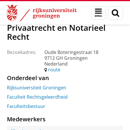
Skip
Skip
Over ons
Praktische zaken
Waar vindt u ons
Menu
Zoek
to
to
en
Content
Navigation
zoeken
Privaatrecht en Notarieel
Recht
Bezoekadres:
Oude Boteringestraat 18
9712 GH Groningen
Nederland
route
Onderdeel van
Rijksuniversiteit Groningen
Faculteit Rechtsgeleerdheid
Faculteitsbestuur
Medewerkers