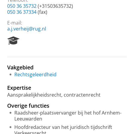
Telefoon:
050 36 35732
(+31503635732)
050 36 37334
(fax)
E-mail:
a.j.verheij@rug.nl
R
e
s
e
a
Vakgebied
r
Rechtsgeleerdheid
c
h
Expertise
P
o
Aansprakelijkheidsrecht, contractenrecht
r
Overige functies
t
a
Raadsheer-plaatsvervanger bij het hof Arnhem-
l
Leeuwarden
Hoofdredacteur van het juridisch tijdschrift
Verkeersrecht