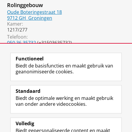
Rolinggebouw
Oude Boteringestraat 18
9712 GH
Groningen
Kamer:
1217/277
Telefoon:
050 36 35732
(+31503635732)
050 36 37334
(fax)
Functioneel
Biedt de basisfuncties en maakt gebruik van
geanonimiseerde cookies.
F
L
R
I
Y
Volg de RUG
a
i
S
n
o
Standaard
c
n
S
s
u
Biedt de optimale werking en maakt gebruik
e
k
-
t
T
Studiekiezers
van onder andere videocookies.
b
e
f
a
u
Maatschappij/bedrijven
o
d
e
g
b
o
I
e
r
e
Alumni
k
n
d
a
-
Volledig
p
-
R
m
k
Biedt gepersonaliseerde content en maakt