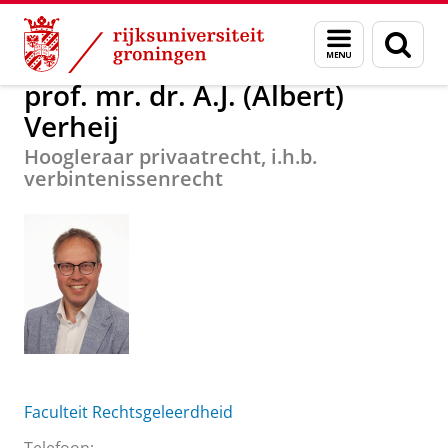
Skip
Skip
Over ons
prof. mr. dr. A.J. (Albert) Verheij
Menu
Zoek
to
to
en
Content
Navigation
zoeken
prof. mr. dr. A.J. (Albert)
Verheij
Hoogleraar privaatrecht, i.h.b.
verbintenissenrecht
Faculteit Rechtsgeleerdheid